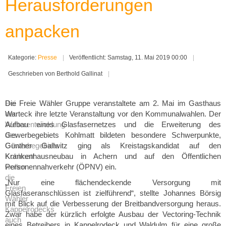
Herausforderungen
anpacken
Kategorie:
Presse
Veröffentlicht: Samstag, 11. Mai 2019 00:00
Geschrieben von Berthold Gallinat
Bei
Die Freie Wähler Gruppe veranstaltete am 2. Mai im Gasthaus
der
Warteck ihre letzte Veranstaltung vor den Kommunalwahlen. Der
Weiterentwicklung
Aufbau eines Glasfasernetzes und die Erweiterung des
des
Gewerbegebiets Kohlmatt bildeten besondere Schwerpunkte,
Gewerbegebiets
Günther Gallwitz ging als Kreistagskandidat auf den
Kohlmatt
Krankenhausneubau in Achern und auf den Öffentlichen
wollen
Personennahverkehr (ÖPNV) ein.
die
„Nur eine flächendeckende Versorgung mit
Freien
Glasfaseranschlüssen ist zielführend“, stellte Johannes Börsig
Wähler
mit Blick auf die Verbesserung der Breitbandversorgung heraus.
Kappelrodecks
Zwar habe der kürzlich erfolgte Ausbau der Vectoring-Technik
auch
eines Betreibers in Kappelrodeck und Waldulm für eine große