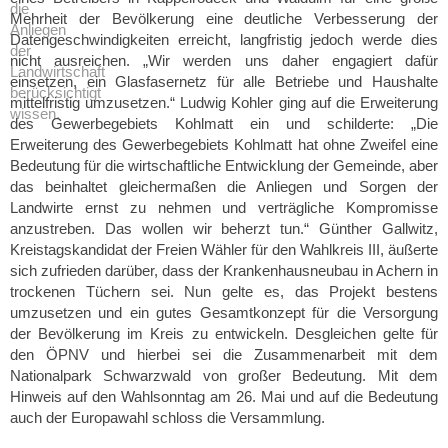
die
Mehrheit der Bevölkerung eine deutliche Verbesserung der
Anliegen
Datengeschwindigkeiten erreicht, langfristig jedoch werde dies
der
nicht ausreichen. „Wir werden uns daher engagiert dafür
Landwirtschaft
einsetzen, ein Glasfasernetz für alle Betriebe und Haushalte
berücksichtigt
mittelfristig umzusetzen.“ Ludwig Kohler ging auf die Erweiterung
wissen.
des Gewerbegebiets Kohlmatt ein und schilderte: „Die
Erweiterung des Gewerbegebiets Kohlmatt hat ohne Zweifel eine
Bedeutung für die wirtschaftliche Entwicklung der Gemeinde, aber
das beinhaltet gleichermaßen die Anliegen und Sorgen der
Landwirte ernst zu nehmen und verträgliche Kompromisse
anzustreben. Das wollen wir beherzt tun.“ Günther Gallwitz,
Kreistagskandidat der Freien Wähler für den Wahlkreis III, äußerte
sich zufrieden darüber, dass der Krankenhausneubau in Achern in
trockenen Tüchern sei. Nun gelte es, das Projekt bestens
umzusetzen und ein gutes Gesamtkonzept für die Versorgung
der Bevölkerung im Kreis zu entwickeln. Desgleichen gelte für
den ÖPNV und hierbei sei die Zusammenarbeit mit dem
Nationalpark Schwarzwald von großer Bedeutung. Mit dem
Hinweis auf den Wahlsonntag am 26. Mai und auf die Bedeutung
auch der Europawahl schloss die Versammlung.